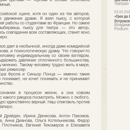
двумя цветами — черным и белым. Спектакль
Театрал
умный.
03.02.20
ссийской сцене, хотя он один из тех авторов,
«Грех да
е движение драме. Я взял пьесу, с которой
Островск
ей работы со студентами во Франции. Но самое
Владими
выбираешь пьесу для театра — это автор,
Podium
есь совпадение всех составляющих, станет ясно
иро.
все дает в необычной, иногда даже комедийной
хова, и психологическую драму. "Но говорит-то
еловеку индивидуальному со своим взглядом,
ыдержать давление сплоченного большинства,
 мнению. Такому человеку трудно жить в мире,
азал режиссер.
ьора Фрола и Синьор Понца — именно такие
е понимает, не хочет понимать и не принимает
инство.
познании в процессе жизни, а она совсем
 с какого ракурса посмотреть. Можно с любого,
курс единственно верный. Наш спектакль против
Шапиро.
ей Дрейден, Ирина Денисова, Антон Пахомов,
а, Анна Дианова, Ольга Котельникова, Федор
й Плотников, Евгений Тихомиров и Елизавета