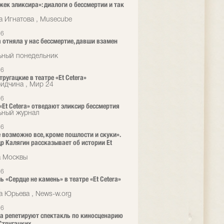
жек эликсира»: диалоги о бессмертии и так
а Игнатова , Musecube
26
 отняла у нас бессмертие, давши взамен
ьный понедельник
26
ругацкие в театре «Et Cetera»
ридчина , Мир 24
26
 «Et Cetera» отведают эликсир бессмертия
ьный журнал
26
е возможно все, кроме пошлости и скуки».
р Калягин рассказывает об истории Et
а Москвы
26
ь «Сердце не камень» в театре «Et Cetera»
а
а Юрьева , News-w.org
26
era репетируют спектакль по киносценарию
Стругацких