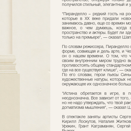
пространство, оперируя только 
получился стильный, элегантный и 
"Пиранделло – редкий гость на ро
которые в ХХ веке придали ново
занимаюсь давно, еще со времен мо
важное, о чем думаешь, когда 
пространство и актеры. Будет ли зд
только на премьере", — сказал Шап
По словам режиссера, Пиранделло 
форме, совмещая и дель арте, и Че
он о нашем времени. О том, что ч
своим внутренним миром трудно в
противостоять общему стандартному
где на все существует клише", — ск
По его словам, герои пьесы Син
художественные натуры, которых н
окружающее их однозначное больш
"Истина обретается в игре, в 
неоднозначна. Все зависит от того,
но не надо утверждать, что твой ра
догматизма мышления", — сказал 
В спектакле заняты артисты Серг
Кирилл Лоскутов, Наталия Житков
Урекин, Грант Каграманян, Серге