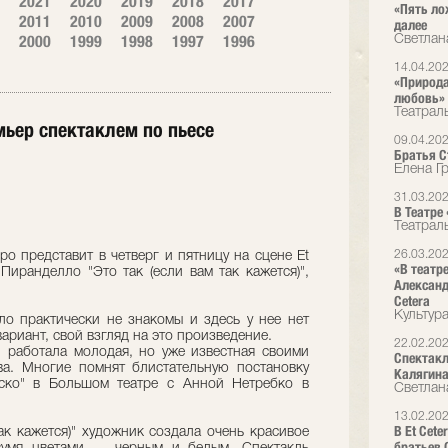
2021
2020
2019
2018
2017
«Пять ло
2011
2010
2009
2008
2007
далее
2000
1999
1998
1997
1996
Светлан
14.04.20
«Природа
любовь»
Театрал
емьер спектаклем по пьесе
09.04.20
Братья Ст
Елена Г
31.03.20
В Театре
Театрал
26.03.20
 представит в четверг и пятницу на сцене Et
«В театр
Пиранделло "Это так (если вам так кажется)",
Александ
Cetera
Культур
о практически не знакомы и здесь у нее нет
вариант, свой взгляд на это произведение.
22.02.20
 работала молодая, но уже известная своими
Спектакл
ва. Многие помнят блистательную постановку
Калягин
ско" в Большом театре с Анной Нетребко в
Светлан
13.02.20
В Et Cet
так кажется)" художник создала очень красивое
братьев 