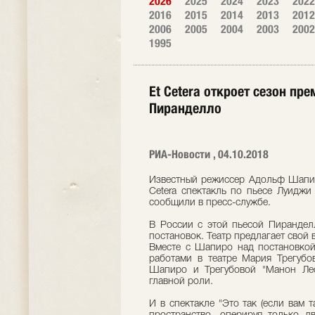
2026
2025
2024
2023
2022
2016
2015
2014
2013
2012
2006
2005
2004
2003
2002
1995
Et Cetera откроет сезон пр
Пиранделло
РИА-Новости , 04.10.2018
Известный режиссер Адольф Шапиро
Cetera спектакль по пьесе Луиджи 
сообщили в пресс-службе.
В России с этой пьесой Пиранделл
постановок. Театр предлагает свой 
Вместе с Шапиро над постановкой
работами в театре Мария Трегубо
Шапиро и Трегубовой "Манон Ле
главной роли.
И в спектакле "Это так (если вам 