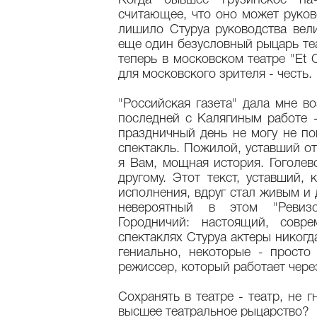
Когда бывшее грузинское нач
считающее, что оно может руков
лишило Стуруа руководства вел
еще один безусловный рыцарь те
теперь в московском театре "Et 
для московского зрителя - честь.
"Российская газета" дала мне в
последней с Калягиным работе -
праздничный день не могу не по
спектакль. Пожилой, уставший от
я Вам, мощная история. Гоголев
другому. Этот текст, уставший, 
исполнения, вдруг стал живым и
невероятный в этом "Ревиз
Городничий: настоящий, совр
спектаклях Стуруа актеры никогд
гениально, некоторые - просто
режиссер, который работает чере
Сохранять в театре - театр, не г
высшее театральное рыцарство?