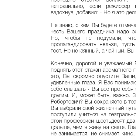
поспешно ответил великий. 
неправильно, если режиссер 
вздохнув, добавил: - Но я это де
Не знаю, с кем Вы будете отмеч
честь Вашего праздника надо о
Но, чтобы не подумали, чт
пропагандировать нельзя, пуст
тост. Не нечаянный, а чайный. В
Конечно, дорогой и уважаемый 
поднять этот стакан ароматного 
это, Вы скромно опустите Ваши,
удивленные глаза. Я Вас понима
себе слышать - Вы все про себя 
другим. И, может быть, важно. З
Робертович? Вы сохраняете в теат
Вы выбрали свой жизненный путь
поступили учиться на театральн
этой профессией шестьдесят два 
дольше, чем я живу на свете. Гл
не занимается: не снимает кино