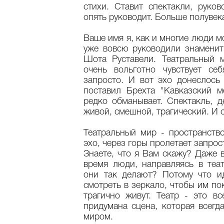
стихи. Ставит спектакли, руков
опять руководит. Больше полувек
Ваше имя я, как и многие люди м
уже вовсю руководили знамени
Шота Руставели. Театральный м
очень вольготно чувствует се
запросто. И вот эхо донеслось
поставил Брехта "Кавказский м
редко обманывает. Спектакль, д
живой, смешной, трагический. И 
Театральный мир - пространство
эхо, через горы пролетает запро
Знаете, что я Вам скажу? Даже 
время люди, направляясь в теа
они так делают? Потому что и
смотреть в зеркало, чтобы им по
трагично живут. Театр - это в
придумана сцена, которая всегд
миром.