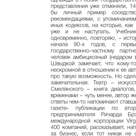
однажды в России государствен
представления уже отменяли, 14
бы личный пример соседств
рекомендациями, с упоминанием
иных кодексов, на которые, ка
уже и не наступать. Учебни
одновременно, повторяю, – исто
начала 90-х годов, с перв
государственно-частному парт
человек амбициозный (недаром 
Швыдкой замечает, что кому-т
нескромной в отношении к ее авт
про такую возможность. Но сдела
замечательная. Театр – искус
Смелянского – книга диалогов
временами – чуть менее, автор ж
ответы чем-то напоминают ставш
газете» публикации по втор
предпринимателя Ричарда Брэ
международной корпорации Virg
400 компаний, рассказывает, на
за бизнес, если тот никак не 