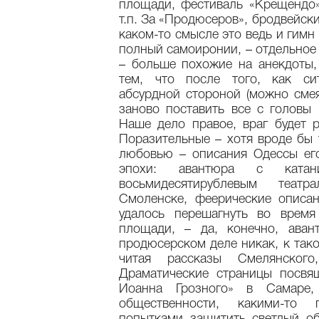
площади, фестиваль «Крещендо»
т.п. За «Продюсеров», бродвейски
каком-то смысле это ведь и гимн
полный самоиронии, – отдельное 
– больше похожие на анекдоты,
тем, что после того, как си
абсурдной стороной (можно сме
заново поставить все с головы 
Наше дело правое, враг будет р
Поразительные – хотя вроде бы 
любовью – описания Одессы его
эпохи: авантюра с ката
восьмидесятирублевым теат
Смоленске, феерические описан
удалось перешагнуть во врем
площади, – да, конечно, аван
продюсерском деле никак, к так
читая рассказы Смелянског
Драматические страницы посвя
Иоанна Грозного» в Самаре,
общественности, какими-то 