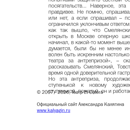
попытками защитить светлый об
посягательств... Наверное, эта
правдивее. Не помню, спрашива
или нет, а если спрашивал – п
ограничился уклончивым ответом,
как так вышло, что Смелянск
открыть в Москве оперную шк
начинал, в какой-то момент выше
думается, были бы не менее и
волен быть искренним настолько
театра за антрепризой», – с
рассказывать Смелянский, Товс
время одной доверительной гаст
Но эта антреприза, продолжа
ступенькой к новому художе
© 2007– 2026, Театр Et Cetera
ступенькой, пожалуй, он и работае
Официальный сайт Александра Калягина
www.kalyagin.ru