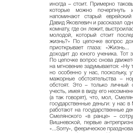
иногда – стоит. Примерно таков
которые можно почерпнуть 
напоминают старый еврейский 
Давид Яковлевич и рассказал одн
комнату, где он лежит, выстроила
молодой, который стоит после
жизнь?» По цепочке вопрос дох
приоткрывает глаза: «Жизнь...
доходит до юного ученика. Тот 
По цепочке вопрос снова движет
на мгновение задумывается: «Ну 
но особенно у нас, поскольку, 
мажорные обстоятельства – но
обстоят. Это – только личный 
учесть, имея в виду его несомне
(а так говорят), что, мол, Смел
государственные деньги: у нас в
работают на государственные де
Смелянского «в ранце» – сотр
Вишневской, первые антрепризн
«...Sorry», феерическое праздно