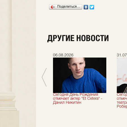
Поделиться…
ДРУГИЕ НОВОСТИ
.2026
06.08.2026
31.07
вершили 33-й
Сегодня День Рождения
Сего
альный сезон!
отмечает актер "Et Cetera" -
отмеч
Данил Никитин
теат
Робер