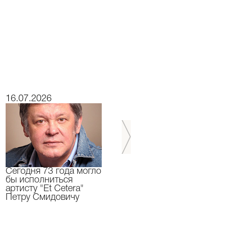
16.07.2026
15.07.2026
Сегодня 73 года могло
Сегодня День
бы исполниться
Рождения отмечает
артисту "Et Cetera"
актер "Et Cetera" -
Петру Смидовичу
Грант Каграманян